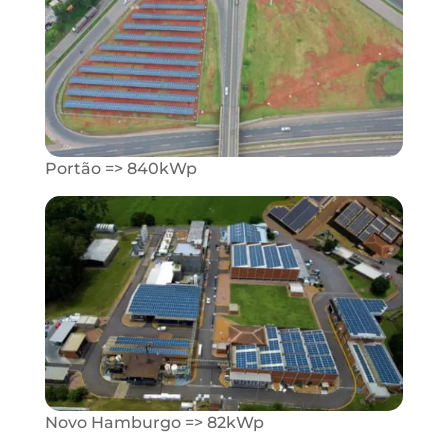
Portão => 840kWp
Novo Hamburgo => 82kWp