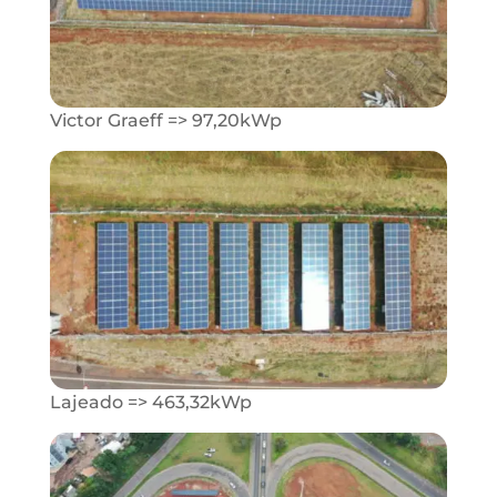
Victor Graeff => 97,20kWp
Lajeado => 463,32kWp