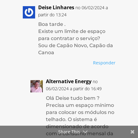
Deise Linhares
no 06/02/2024 a
partir do 13:24
Boa tarde .
Existe um limite de espaço
para contratar o serviço?
Sou de Capão Novo, Capão da
Canoa
Responder
Alternative Energy
no
06/02/2024 a partir do 16:49
Olá Deise tudo bem ?
Precisa um espaço mínimo
para colocar os módulos no
telhado. O sistema é
dimensionado de acordo
Share This
com o consumo mensal da