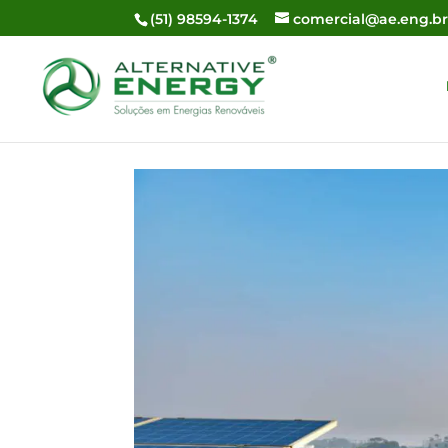
(51) 98594-1374
comercial@ae.eng.b