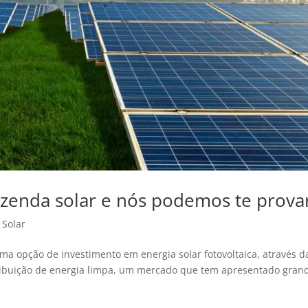
azenda solar e nós podemos te prova
 Solar
ma opção de investimento em energia solar fotovoltaica, através d
ribuição de energia limpa, um mercado que tem apresentado gran
.