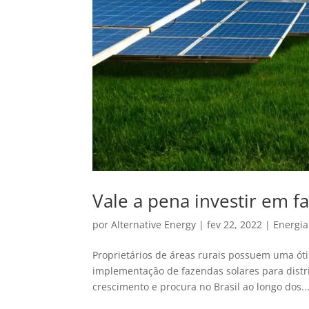
Vale a pena investir em f
por
Alternative Energy
|
fev 22, 2022
|
Energia
Proprietários de áreas rurais possuem uma óti
implementação de fazendas solares para dist
crescimento e procura no Brasil ao longo dos..