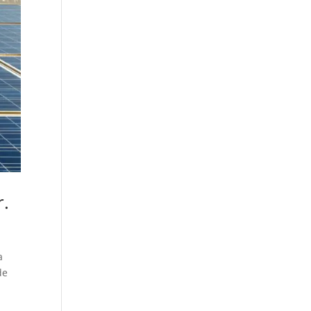
r.
a
de